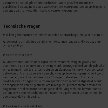
Zodra we de benodigde informatie hebben, wordt jouw livestream-link
gepubliceerd op pagina's zoals
www.xHamster.com/pornstars
en op de pagina
van onze partner
www.xHamsterLive.com/girls/pornstars
.
Technische vragen
V.
Ik kan geen reacties achterlaten op video's/foto's/blogs/etc. Wat is er mis?
A.
Je moet je e-mailadres verifiëren om te kunnen reageren. Klik op deze
link
om te verifiëren.
V.
Sancties voor spam
A.
Moderatoren kunnen naar eigen inzicht waarschuwingen geven voor
spammen. Bij de eerste waarschuwing wordt de mogelijkheid van de gebruiker
om te reageren, privéberichten te sturen en blogposts te maken voor een week
geblokkeerd. Als na de eerste waarschuwing opnieuw een spamincident wordt
vastgesteld, wordt de gebruiker voor 30 dagen geblokkeerd. Als na de
blokkade van 30 dagen opnieuw een spamincident wordt vastgesteld, wordt
de mogelijkheid van de gebruiker om te reageren, privéberichten te sturen en
blogposts te maken permanent uitgeschakeld. Ongeacht het bovenstaande
behouden we ons het recht voor om spammers permanent te bannen zonder
voorafgaande kennisgeving.
V.
Hoe kan ik video's bekijken?