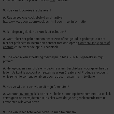
ingevoerd. Je kunt je wachtwoord
hier
herstellen.
V.
Hoe kan ik cookies inschakelen?
A.
Raadpleeg ons
cookiebeleid
en dit artikel:
https://www.google.com/cookies.html
voor meer informatie.
V.
Ik heb geen geluid. Hoe kan ik dit oplossen?
A.
Controleer het geluidsicoon om te zien of het geluid is gedempt. Als dat
niet het probleem is, neem dan contact met ons op via
Contact/Single point of
contact
en selecteer de optie 'Technisch'.
V.
Hoe voeg ik een afbeelding toevoegen in het OVER MIJ-gedeelte in mijn
profiel?
A.
Het uploaden van foto's en video's is alleen beschikbaar voor geverifieerde
leden. Je kunt je account omzetten naar een Creators- of Producers-account
en jezelf en je content verifiëren door je documenten
hier
in te dienen.
V.
Hoe verwijder ik een video uit mijn favorieten?
A.
Ga naar
Favorieten
, klik op het Prullenbak-icoon op de videominiatuur en klik
vervolgens op Verwijderen als je zeker weet dat je het geselecteerde item uit
Favorieten wilt verwijderen.
V.
Hoe kan ik een foto verwijderen uit mijn favorieten?