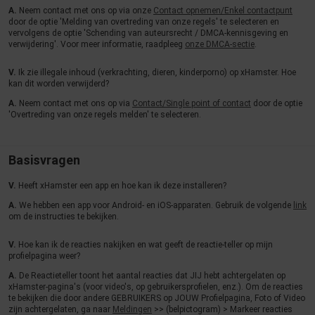
A.
Neem contact met ons op via onze
Contact opnemen/Enkel contactpunt
door de optie 'Melding van overtreding van onze regels' te selecteren en
vervolgens de optie 'Schending van auteursrecht / DMCA-kennisgeving en
verwijdering'. Voor meer informatie, raadpleeg
onze DMCA-sectie
.
V.
Ik zie illegale inhoud (verkrachting, dieren, kinderporno) op xHamster. Hoe
kan dit worden verwijderd?
A.
Neem contact met ons op via
Contact/Single point of contact
door de optie
'Overtreding van onze regels melden' te selecteren.
Basisvragen
V.
Heeft xHamster een app en hoe kan ik deze installeren?
A.
We hebben een app voor Android- en iOS-apparaten. Gebruik de volgende
link
om de instructies te bekijken.
V.
Hoe kan ik de reacties nakijken en wat geeft de reactie-teller op mijn
profielpagina weer?
A.
De Reactieteller toont het aantal reacties dat JIJ hebt achtergelaten op
xHamster-pagina's (voor video's, op gebruikersprofielen, enz.). Om de reacties
te bekijken die door andere GEBRUIKERS op JOUW Profielpagina, Foto of Video
zijn achtergelaten, ga naar
Meldingen
>> (belpictogram) > Markeer reacties