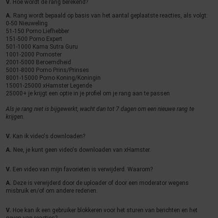
V.
Hoe wordt de rang berekend?
A.
Rang wordt bepaald op basis van het aantal geplaatste reacties, als volgt:
0-50 Nieuweling
51-150 Porno Liefhebber
151-500 Porno Expert
501-1000 Kama Sutra Guru
1001-2000 Pornoster
2001-5000 Beroemdheid
5001-8000 Porno Prins/Prinses
8001-15000 Porno Koning/Koningin
15001-25000 xHamster Legende
25000+ je krijgt een optie in je profiel om je rang aan te passen
Als je rang niet is bijgewerkt, wacht dan tot 7 dagen om een nieuwe rang te
krijgen.
V.
Kan ik video's downloaden?
A.
Nee, je kunt geen video's downloaden van xHamster.
V.
Een video van mijn favorieten is verwijderd. Waarom?
A.
Deze is verwijderd door de uploader of door een moderator wegens
misbruik en/of om andere redenen.
V.
Hoe kan ik een gebruiker blokkeren voor het sturen van berichten en het