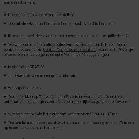
aan de rechterkant.
V.
Hoe kan ik mijn wachtwoord herstellen?
A.
Gebruik de
xHamster hersteltool
om je wachtwoord te herstellen.
V.
Ik heb een goed idee voor xHamster.com, hoe kan ik dit met jullie delen?
A.
We waarderen het om alle creatieve/innovatieve ideeën te horen. Neem
contact met ons op via
Contact/Single point of contact
door de optie 'Overige'
te selecteren en vervolgens de optie 'Feedback / Overige vragen'.
V.
Is xHamster GRATIS?
A.
Ja, xHamster.com is een gratis tube-site.
V.
Wat zijn favorieten?
A.
Door te klikken op Toevoegen aan Favorieten worden video's en foto's
automatisch opgeslagen voor JOU voor makkelijke toegang in de toekomst.
V.
Wat betekent het als het pictogram van een vriend "INACTIEF" is?
A.
Dat betekent dat deze gebruiker zijn/haar account heeft gesloten. (Er is een
optie om het account te herstellen.)