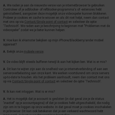
A.
We raden je aan de nieuwste versie van je internetbrowser te gebruiken.
Controleer of je adblocker- of refblocker-programma's of -extensies hebt
geïnstalleerd, aangezien deze mogelijk onze videospeler kunnen blokkeren.
Probeer je cookies en cache te wissen en als dit niet helpt, neem dan contact
met ons op via
Contact/Single point of contact
en selecteer de optie
'Technisch'. We raden aan je beschrijving te beginnen met "Problemen met de
videospeler" zodat we je beter kunnen helpen.
V.
Hoe kan ik xHamster bekijken op mijn iPhone/Blackberry/ander mobiel
apparaat?
A.
Bekijk onze
mobiele versie
.
V.
De video blijft steeds bufferen terwijl ik aan het kijken ben. Wat is er mis?
A.
Dit kan te wijten zijn aan de snelheid van je internetverbinding of aan een
serveroverbelasting aan onze kant. We werken voortdurend om onze servers
up-to-date te houden. Als het probleem aanhoudt, neem dan contact met ons
op via
Contact/Single point of contact
en selecteer de optie 'Technisch'.
V.
Ik kan niet inloggen. Wat is er mis?
A.
Het is mogelijk dat je account is gesloten (in dat geval zie je de status
'inactief' op je accountpagina) of dat je cookies hebt uitgeschakeld, die nodig
zijn om in te loggen op onze website. In dat geval moet je cookies inschakelen
in je browser. Dit kan ook betekenen dat je een verkeerd wachtwoord hebt