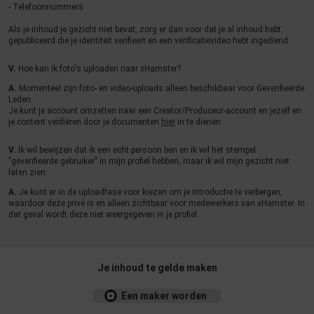
- Telefoonnummers
Als je inhoud je gezicht niet bevat, zorg er dan voor dat je al inhoud hebt
gepubliceerd die je identiteit verifieert en een verificatievideo hebt ingediend.
V.
Hoe kan ik foto's uploaden naar xHamster?
A.
Momenteel zijn foto- en video-uploads alleen beschikbaar voor Geverifieerde
Leden.
Je kunt je account omzetten naar een Creator/Produceur-account en jezelf en
je content verifiëren door je documenten
hier
in te dienen.
V.
Ik wil bewijzen dat ik een echt persoon ben en ik wil het stempel
"geverifieerde gebruiker" in mijn profiel hebben, maar ik wil mijn gezicht niet
laten zien.
A.
Je kunt er in de uploadfase voor kiezen om je introductie te verbergen,
waardoor deze privé is en alleen zichtbaar voor medewerkers van xHamster. In
dat geval wordt deze niet weergegeven in je profiel.
Je inhoud te gelde maken
Een maker worden