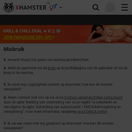
US
GRILL & CHILL DEAL
🔥🍹⛱️
JOIN FAPHOUSE 50% OFF
Misbruik
V.
Iemand stuurt mij spam via reacties/privéberichten.
A.
Meld de spammer via de
knop
op de profielpagina van de gebruiker of via de
knop in de reacties.
V.
Ik vond mijn copyrighted content op xHamster, hoe kan dit worden
verwijderd?
A.
Neem contact met ons op via onze
Contact opnemen/Enkel contactpunt
door de optie 'Melding van overtreding van onze regels' te selecteren en
vervolgens de optie 'Schending van auteursrecht / DMCA-kennisgeving en
verwijdering'. Voor meer informatie, raadpleeg
onze DMCA-sectie
.
V.
Ik zie een video met mij geüpload op xHamster. Hoe kan dit worden
verwijderen?