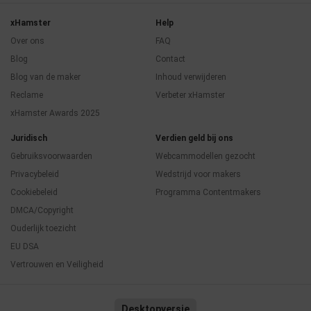
xHamster
Help
Over ons
FAQ
Blog
Contact
Blog van de maker
Inhoud verwijderen
Reclame
Verbeter xHamster
xHamster Awards 2025
Juridisch
Verdien geld bij ons
Gebruiksvoorwaarden
Webcammodellen gezocht
Privacybeleid
Wedstrijd voor makers
Cookiebeleid
Programma Contentmakers
DMCA/Copyright
Ouderlijk toezicht
EU DSA
Vertrouwen en Veiligheid
Desktopversie