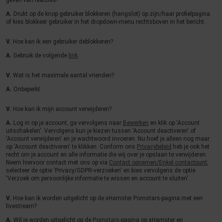
geven van reacties?
A.
Drukt op de knop gebruiker blokkeren (hangslot) op zijn/haar profielpagina
of kies blokkeer gebruiker in het dropdown-menu rechtsboven in het bericht.
V.
Hoe kan ik een gebruiker deblokkeren?
A.
Gebruik de volgende
link
.
V.
Wat is het maximale aantal vrienden?
A.
Onbeperkt.
V.
Hoe kan ik mijn account verwijderen?
A.
Log in op je account, ga vervolgens naar
Bewerken
en klik op 'Account
uitschakelen'. Vervolgens kun je kiezen tussen 'Account deactiveren' of
'Account verwijderen' en je wachtwoord invoeren. Nu hoef je alleen nog maar
op 'Account deactiveren' te klikken. Conform ons
Privacybeleid
heb je ook het
recht om je account en alle informatie die wij over je opslaan te verwijderen.
Neem hiervoor contact met ons op via
Contact opnemen/Enkel contactpunt
,
selecteer de optie 'Privacy/GDPR-verzoeken' en kies vervolgens de optie
'Verzoek om persoonlijke informatie te wissen en account te sluiten'.
V.
Hoe kan ik worden uitgelicht op de xHamster Pornstars-pagina met een
livestream?
A.
Wil je worden uitgelicht op de
Pornstars
-pagina op xHamster en