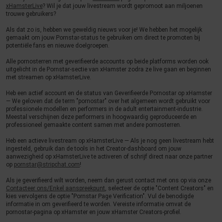
xHamsterLive
? Wil je dat jouw livestream wordt gepromoot aan miljoenen
trouwe gebruikers?
Als dat zo is, hebben we geweldig nieuws voor je! We hebben het mogelijk
gemaakt om jouw Pornstar-status te gebruiken om direct te promoten bij
potentiële fans en nieuwe doelgroepen.
Alle pornosterren met geverifieerde accounts op beide platforms worden ook
uitgelicht in de Pornstar-sectie van xHamster zodra ze live gaan en beginnen
met streamen op xHamsterLive.
Heb een actief account en de status van Geverifieerde Pornostar op xHamster
— We geloven dat de term "pornostar" over het algemeen wordt gebruikt voor
professionele modellen en performers in de adult entertainment-industrie.
Meestal verschijnen deze performers in hoogwaardig geproduceerde en
professioneel gemaakte content samen met andere pornosterren.
Heb een actieve livestream op xHamsterLive — Als je nog geen livestream hebt
ingesteld, gebruik dan de tools in het Creator-dashboard om jouw
aanwezigheid op xHamsterLive te activeren of schrijf direct naar onze partner
op
pornstar@stripchat.com
!
Als je geverifieerd wilt worden, neem dan gerust contact met ons op via onze
Contacteer ons/Enkel aanspreekpunt
, selecteer de optie "Content Creators" en
kies vervolgens de optie "Pornstar Page Verification". Vul de benodigde
informatie in om geverifieerd te worden. Vereiste informatie omvat de
pornostar-pagina op xHamster en jouw xHamster Creators-profiel.