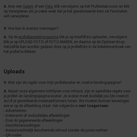
A.
Kies een
Galerij
of een
Foto
, klik vervolgens op het Prullenbak-icoon en klik
op Verwijderen als je zeker weet dat je het geselecteerde item uit Favorieten
wilt verwijderen.
V.
Hoe kan ik avatars toevoegen?
A.
Op de
profielbewerkingspagina
klik je op Hoofdfoto uploaden, vervolgens
klik je op UPLOAD FOTO of FOTO MAKEN, en daarna op de Opslaan-knop.
Hetzelfde kan worden gedaan door op je profielfoto in de linkerbovenhoek van
het profiel te klikken.
Uploads
V.
Wat zijn de regels voor mijn profielavatar en creator-landingspagina?
A.
Naast onze algemene richtlijnen voor inhoud, zijn er specifieke regels voor
je profiel- en landingspagina-avatar. Je avatar moet duidelijk jou (de creator)
en/of je geverifieerde mede-performers tonen. We moeten kunnen bevestigen
wie er op de afbeelding staat. Het volgende is
niet toegestaan
:
- Advertenties
- Irrelevante of onduidelijke afbeeldingen
- Door AI gegenereerde afbeeldingen
- Gezichtswisselingen
- Auteursrechtelijk beschermde inhoud zonder de juiste rechten
- QR-codes